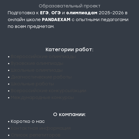
Образовательный проект
Подготовка к
ЕГЭ
,
ОГЭ
и
олимпиадам
2025-2026 в
онлайн школе
PANDAEXAM
c опытными педагогами
по всем предметам.
Категории работ:
•
Всероссийские олимпиады
•
Вузовские олимпиады
•
Школьные олимпиады
•
Диагностические работы
•
Школьные работы
•
Всероссийские конкурсы/акции
•
Международные конкурсы
О компании:
• Коротко о нас
•
Контактная информация
•
Список репетиторов